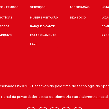
CONTEÚDOS
SERVIÇOS
ASSOCIAÇÃO
LOJA
NOTÍCIAS
MUSEU E VISITAÇÃO
SEJA SÓCIO
LOJAS
VÍDEOS
PARQUE GIGANTE
COMP
ARQUIVO
ESTACIONAMENTO
PROD
FECI
reservados ®
2026
- Desenvolvido pelo time de tecnologia do Sport
Portal da privacidade
Política de Biometria Facial
Biometria Facial