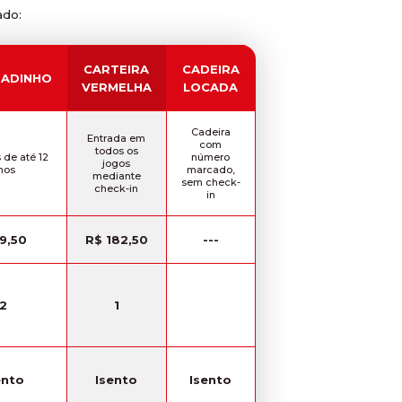
ado:
CARTEIRA
CADEIRA
ADINHO
VERMELHA
LOCADA
Cadeira
Entrada em
com
todos os
 de até 12
número
jogos
nos
marcado,
mediante
sem check-
check-in
in
9,50
R$ 182,50
---
2
1
ento
Isento
Isento