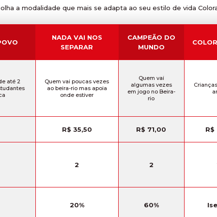
olha a modalidade que mais se adapta ao seu estilo de vida Color
NADA VAI NOS
CAMPEÃO DO
POVO
COLOR
SEPARAR
MUNDO
Quem vai
e até 2
Quem vai poucas vezes
algumas vezes
Crianças
studantes
ao beira-rio mas apoia
em jogo no Beira-
a
ca
onde estiver
rio
R$ 35,50
R$ 71,00
R$ 
2
2
20%
60%
Is