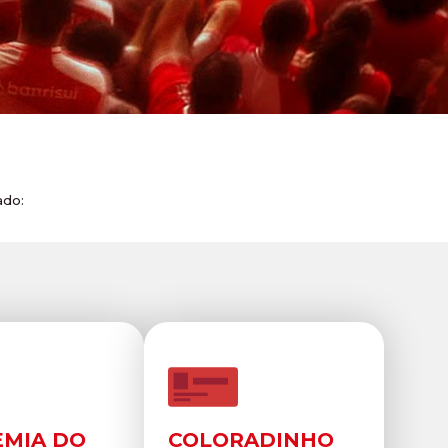
ado:
MIA DO
COLORADINHO