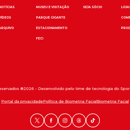
NOTÍCIAS
MUSEU E VISITAÇÃO
SEJA SÓCIO
LOJAS
VÍDEOS
PARQUE GIGANTE
COMP
ARQUIVO
ESTACIONAMENTO
PROD
FECI
reservados ®
2026
- Desenvolvido pelo time de tecnologia do Sport
Portal da privacidade
Política de Biometria Facial
Biometria Facial