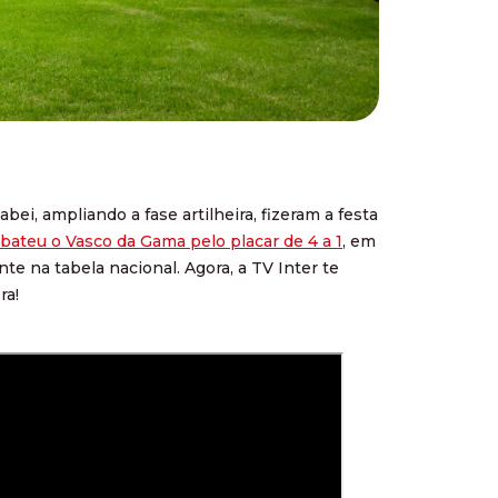
ei, ampliando a fase artilheira, fizeram a festa
 bateu o Vasco da Gama pelo placar de 4 a 1
, em
te na tabela nacional. Agora, a TV Inter te
ra!