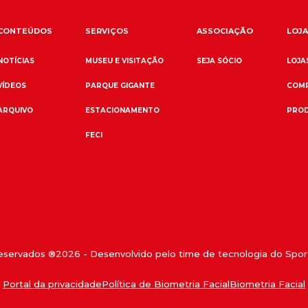
CONTEÚDOS
SERVIÇOS
ASSOCIAÇÃO
LOJA
NOTÍCIAS
MUSEU E VISITAÇÃO
SEJA SÓCIO
LOJAS
VÍDEOS
PARQUE GIGANTE
COMP
ARQUIVO
ESTACIONAMENTO
PROD
FECI
reservados ®
2026
- Desenvolvido pelo time de tecnologia do Sport
Portal da privacidade
Política de Biometria Facial
Biometria Facial