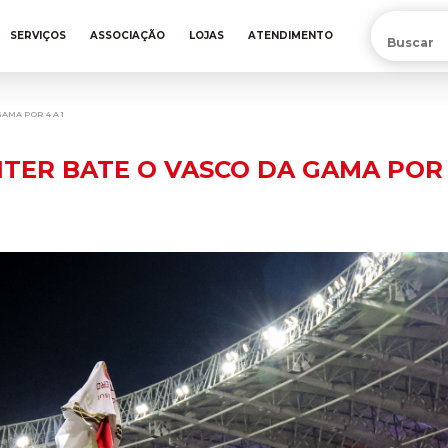
PRÉ-VENDA DA NOVA CAMISA DO INTER! COMPRE AGORA
SERVIÇOS
ASSOCIAÇÃO
LOJAS
ATENDIMENTO
AMA POR 4 A 1
ER BATE O VASCO DA GAMA POR 4