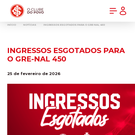
PRÉ-VENDA DA NOVA CAMISA DO INTER! COMPRE AGORA
INÍCIO
NOTÍCIAS
INGRESSOS ESGOTADOS PARA O GRE-NAL 450
INGRESSOS ESGOTADOS PARA
O GRE-NAL 450
25 de fevereiro de 2026