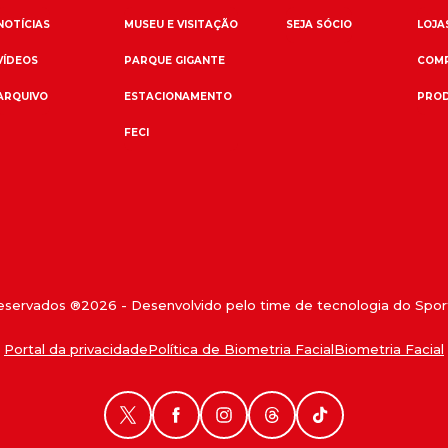
NOTÍCIAS
MUSEU E VISITAÇÃO
SEJA SÓCIO
LOJAS
VÍDEOS
PARQUE GIGANTE
COMP
ARQUIVO
ESTACIONAMENTO
PROD
FECI
reservados ®
2026
- Desenvolvido pelo time de tecnologia do Sport
Portal da privacidade
Política de Biometria Facial
Biometria Facial