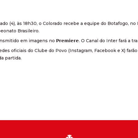
do (4), às 18h30, o Colorado recebe a equipe do Botafogo, no 
onato Brasileiro.
nsmitido em imagens no 𝗣𝗿𝗲𝗺𝗶𝗲𝗿𝗲. O Canal do Inter fará a
redes oficiais do Clube do Povo (Instagram, Facebook e X) farã
a partida.