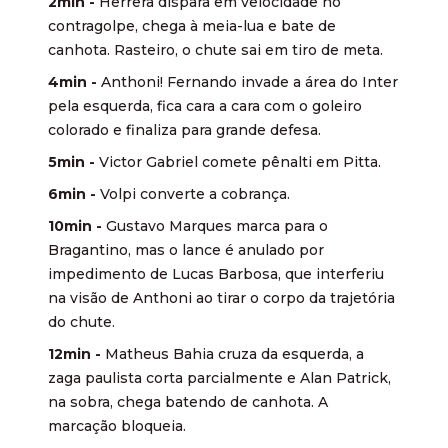
2min -
Herrera dispara em velocidade no
contragolpe, chega à meia-lua e bate de
canhota. Rasteiro, o chute sai em tiro de meta.
4min -
Anthoni! Fernando invade a área do Inter
pela esquerda, fica cara a cara com o goleiro
colorado e finaliza para grande defesa.
5min -
Victor Gabriel comete pênalti em Pitta.
6min -
Volpi converte a cobrança.
10min -
Gustavo Marques marca para o
Bragantino, mas o lance é anulado por
impedimento de Lucas Barbosa, que interferiu
na visão de Anthoni ao tirar o corpo da trajetória
do chute.
12min -
Matheus Bahia cruza da esquerda, a
zaga paulista corta parcialmente e Alan Patrick,
na sobra, chega batendo de canhota. A
marcação bloqueia.