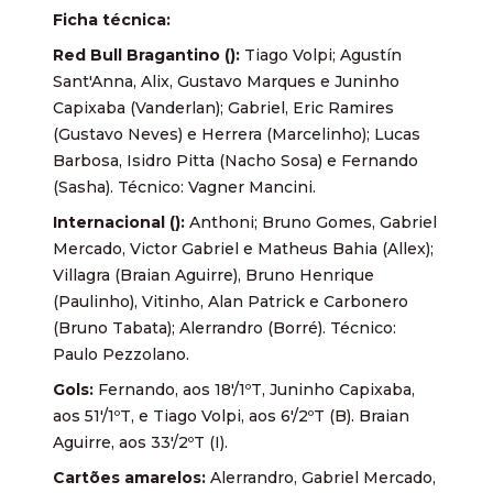
Ficha técnica:
Red Bull Bragantino ():
Tiago Volpi; Agustín
Sant'Anna, Alix, Gustavo Marques e Juninho
Capixaba (Vanderlan); Gabriel, Eric Ramires
(Gustavo Neves) e Herrera (Marcelinho); Lucas
Barbosa, Isidro Pitta (Nacho Sosa) e Fernando
(Sasha). Técnico: Vagner Mancini.
Internacional ():
Anthoni; Bruno Gomes, Gabriel
Mercado, Victor Gabriel e Matheus Bahia (Allex);
Villagra (Braian Aguirre), Bruno Henrique
(Paulinho), Vitinho, Alan Patrick e Carbonero
(Bruno Tabata); Alerrandro (Borré). Técnico:
Paulo Pezzolano.
Gols:
Fernando, aos 18'/1ºT, Juninho Capixaba,
aos 51'/1ºT, e Tiago Volpi, aos 6'/2ºT (B). Braian
Aguirre, aos 33'/2ºT (I).
Cartões amarelos:
Alerrandro, Gabriel Mercado,