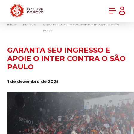
PRÉ-VENDA DA NOVA CAMISA DO INTER! COMPRE AGORA
INÍCIO
NOTÍCIAS
GARANTA SEU INGRESSO E APOIE O INTER CONTRA O SÃO
PAULO
GARANTA SEU INGRESSO E
APOIE O INTER CONTRA O SÃO
PAULO
1 de dezembro de 2025