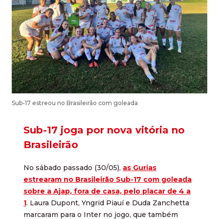
Sub-17 estreou no Brasileirão com goleada
Sub-17 joga por nova vitória no
Brasileirão
No sábado passado (30/05),
as Gurias
estrearam no Brasileirão Sub-17 com goleada
sobre a Ajap, fora de casa, pelo placar de 4 a
1
. Laura Dupont, Yngrid Piauí e Duda Zanchetta
marcaram para o Inter no jogo, que também