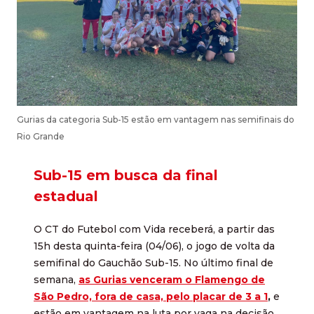
Gurias da categoria Sub-15 estão em vantagem nas semifinais do
Rio Grande
Sub-15 em busca da final
estadual
O CT do Futebol com Vida receberá, a partir das
15h desta quinta-feira (04/06), o jogo de volta da
semifinal do Gauchão Sub-15. No último final de
semana,
as Gurias venceram o Flamengo de
São Pedro, fora de casa, pelo placar de 3 a 1
,
e
estão em vantagem na luta por vaga na decisão