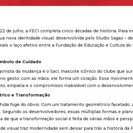
22 de julho, a FECI completa cinco décadas de história. Para 
ua nova identidade visual, desenvolvida pelo Studio Sagaz – d
 mais o laço afetivo entre a Fundação de Educação e Cultura d
ímbolo de Cuidado
onista da mudança é o Saci, mascote icônico do clube que su
á no gesto: com as mãos, ele forma um coração. Esse movimento
nto, empatia e o compromisso inabalável com o desenvolvimen
rico e Transformação
lhida foge do óbvio. Com um tratamento geométrico facetado,
 Segundo os desenvolvedores, essas múltiplas formas e plano
ia de que a transformação social é feita de várias mãos e persp
ade visual traz modernidade sem deixar para trás a história da