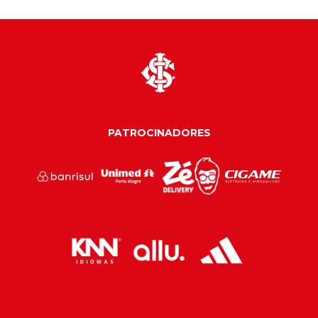
PATROCINADORES