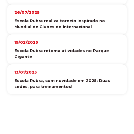
26/07/2025
Escola Rubra realiza torneio inspirado no
Mundial de Clubes do Internacional
19/02/2025
Escola Rubra retoma atividades no Parque
Gigante
13/01/2025
Escola Rubra, com novidade em 2025: Duas
sedes, para treinamentos!