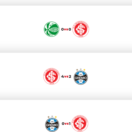
0
0
vs
4
2
vs
0
1
vs