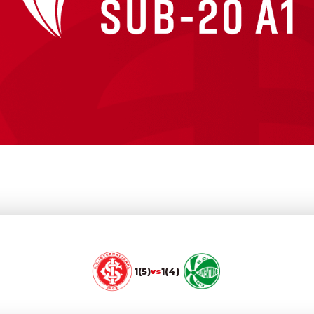
1(5)
1(4)
vs