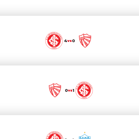
4
0
vs
0
1
vs