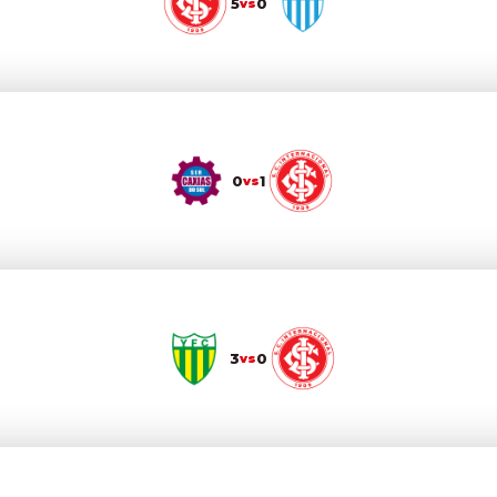
5
0
vs
0
1
vs
3
0
vs