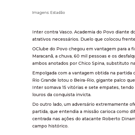
Imagens: Estadão
Inter contra Vasco. Academia do Povo diante d
atrativos necessários. Duelo que colocou frent
OClube do Povo chegou em vantagem para a fin
Maracanã, a chuva, 60 mil pessoas e os desfalq
ambos anotados por Chico Spina, substituto na 
Empolgada com a vantagem obtida na partida de
Rio Grande lotou o Beira-Rio, gigante palco qu
Inter somava 15 vitórias e sete empates, tendo 
louros da conquista invicta.
Do outro lado, um adversário extremamente ofen
partida, que entendia a missão carioca como dif
centrada nas ações do atacante Roberto Dinami
campo histórico.