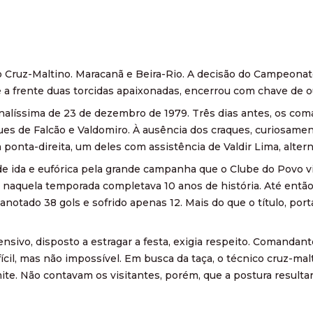
o Cruz-Maltino. Maracanã e Beira-Rio. A decisão do Campeonat
e a frente duas torcidas apaixonadas, encerrou com chave de o
alíssima de 23 de dezembro de 1979. Três dias antes, os co
ues de Falcão e Valdomiro. À ausência dos craques, curiosament
ponta-direita, um deles com assistência de Valdir Lima, alter
 ida e eufórica pela grande campanha que o Clube do Povo vi
e naquela temporada completava 10 anos de história. Até então,
anotado 38 gols e sofrido apenas 12. Mais do que o título, por
sivo, disposto a estragar a festa, exigia respeito. Comandante
ícil, mas não impossível. Em busca da taça, o técnico cruz-mal
te. Não contavam os visitantes, porém, que a postura result