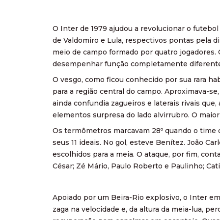
O Inter de 1979 ajudou a revolucionar o futeb
de Valdomiro e Lula, respectivos pontas pela d
meio de campo formado por quatro jogadores. O
desempenhar função completamente diferente
O vesgo, como ficou conhecido por sua rara ha
para a região central do campo. Aproximava-se
ainda confundia zagueiros e laterais rivais qu
elementos surpresa do lado alvirrubro. O maior 
Os termômetros marcavam 28º quando o time col
seus 11 ideais. No gol, esteve Benítez. João Ca
escolhidos para a meia. O ataque, por fim, cont
César; Zé Mário, Paulo Roberto e Paulinho; Cat
Apoiado por um Beira-Rio explosivo, o Inter em
zaga na velocidade e, da altura da meia-lua, p