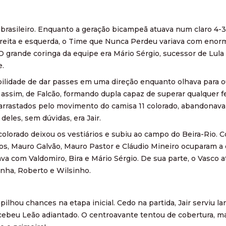
ol brasileiro. Enquanto a geração bicampeã atuava num claro 4
ireita e esquerda, o Time que Nunca Perdeu variava com enorm
 grande coringa da equipe era Mário Sérgio, sucessor de Lula
.
bilidade de dar passes em uma direção enquanto olhava para o
, assim, de Falcão, formando dupla capaz de superar qualquer 
e, arrastados pelo movimento do camisa 11 colorado, abandonav
deles, sem dúvidas, era Jair.
orado deixou os vestiários e subiu ao campo do Beira-Rio. Co
rlos, Mauro Galvão, Mauro Pastor e Cláudio Mineiro ocuparam a 
ava com Valdomiro, Bira e Mário Sérgio. De sua parte, o Vasco
inha, Roberto e Wilsinho.
pilhou chances na etapa inicial. Cedo na partida, Jair serviu 
ercebeu Leão adiantado. O centroavante tentou de cobertura, m