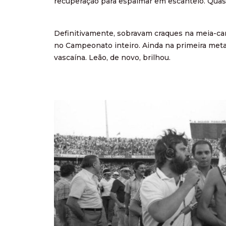
recuperação para espalmar em escanteio. Quas
Definitivamente, sobravam craques na meia-can
no Campeonato inteiro. Ainda na primeira metad
vascaína. Leão, de novo, brilhou.