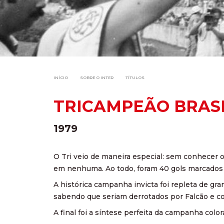
INÍCIO
SOBRE O INTER
TÍTULOS
TRICAMPEÃO BRASI
1979
O Tri veio de maneira especial: sem conhecer o
em nenhuma. Ao todo, foram 40 gols marcados e
A histórica campanha invicta foi repleta de gr
sabendo que seriam derrotados por Falcão e c
A final foi a síntese perfeita da campanha col