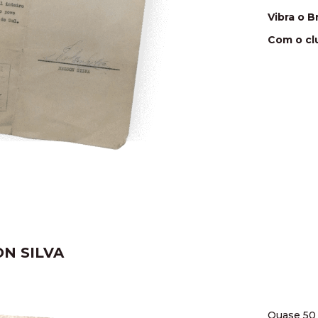
Vibra o Br
Com o cl
ON SILVA
Quase 50