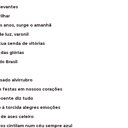
levantes
ilhar
s anos, surge o amanhã
e luz, varonil
ua senda de vitórias
das glórias
o Brasil
sado alvirrubro
e festas em nossos corações
esente diz tudo
 à torcida alegres emoções
de ases celeiro
ros cintilam num céu sempre azul