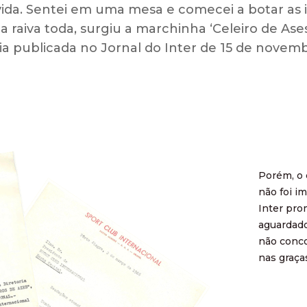
vida. Sentei em uma mesa e comecei a botar as 
 raiva toda, surgiu a marchinha ‘Celeiro de As
a publicada no Jornal do Inter de 15 de novemb
Porém, o 
não foi im
Inter pro
aguardado
não conco
nas graça