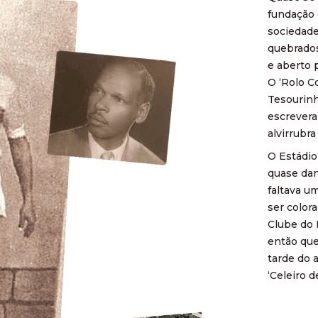
fundação 
sociedade
quebrados
e aberto p
O ‘Rolo C
Tesourinha
escrevera
alvirrubr
O Estádio 
quase dan
faltava u
ser color
Clube do 
então que
tarde do 
‘Celeiro d