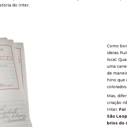
tória do Inter.
Como bom 
ideias fl
local. Qua
uma canet
de maneir
hino que 
colorados
Mas, dife
criação n
Inter.
Foi
São Leop
brios do 