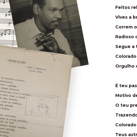
Feitos re
Vives a br
Correm o
Radioso d
Segue a t
Colorado 
Orgulho d
É teu pas
Motivo d
O teu pr
Trazendo
Colorado 
Teus ast