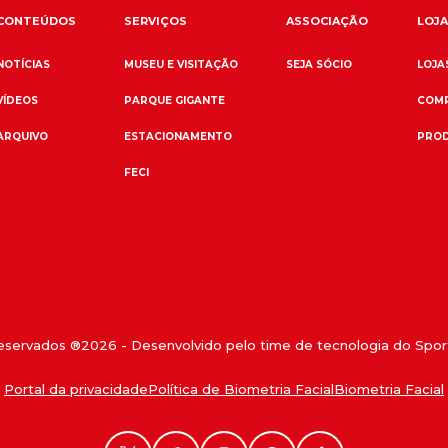
CONTEÚDOS
SERVIÇOS
ASSOCIAÇÃO
LOJA
NOTÍCIAS
MUSEU E VISITAÇÃO
SEJA SÓCIO
LOJAS
VÍDEOS
PARQUE GIGANTE
COMP
ARQUIVO
ESTACIONAMENTO
PROD
FECI
reservados ®
2026
- Desenvolvido pelo time de tecnologia do Sport
Portal da privacidade
Política de Biometria Facial
Biometria Facial